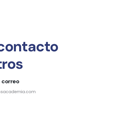
 contacto
tros
 correo
essacademia.com